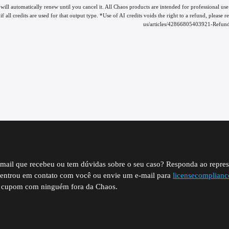
 will automatically renew until you cancel it. All Chaos products are intended for professional 
if all credits are used for that output type. *Use of AI credits voids the right to a refund, please
us/articles/42866805403921-Refund-
-mail que recebeu ou tem dúvidas sobre o seu caso? Responda ao repre
 entrou em contato com você ou envie um e-mail para
licensecomplian
Enscape Solo
Enscape Premium
e cupom com ninguém fora da Chaos.
$
47
$
55
90
90
/month
/month