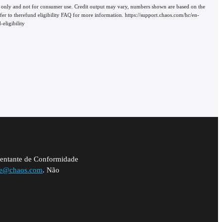
use only and not for consumer use. Credit output may vary, numbers shown are based on the
 refer to therefund eligibility FAQ for more information. https://support.chaos.com/hc/en-
eligibility
sentante de Conformidade
ce@chaos.com
. Não
ArchDesign Collection
$
60
90
/month