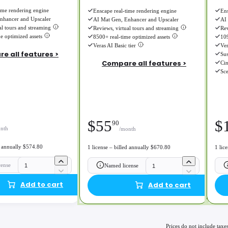
ime rendering engine
Enscape real-time rendering engine
Ens
nhancer and Upscaler
AI Mat Gen, Enhancer and Upscaler
AI
al tours and streaming
Reviews, virtual tours and streaming
Rev
e optimized assets
8500+ real-time optimized assets
109
Veras AI Basic tier
Ver
e all features >
Sus
Compare all features >
Cin
Sc
$
55
$
90
nth
/month
ed annually $574.80
1 license – billed annually $670.80
1 lic
cense
Named license
Add to cart
Add to cart
Prices do not include taxes