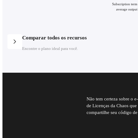
Subscription term
average output 
Comparar todos os recursos
Encontre o plano ideal para você.
Não tem certeza sobre o e
de Licenças da Chaos que
compartilhe seu código d
Plans
Number of licenses