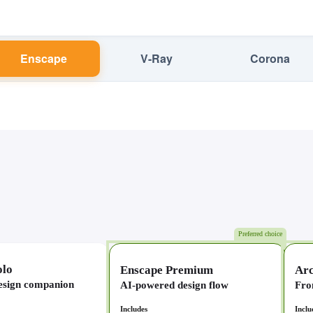
Enscape
V-Ray
Corona
Preferred choice
olo
Enscape Premium
Arc
esign companion
AI-powered design flow
Fro
Includes
Inclu