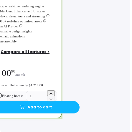
cape real-time rendering engine
 Mat Gen, Enhancer and Upscaler
iews, virtual tours and streaming
00+ real-time optimized assets
as AI Pro tier
tainable design insights
ematic animations
ene assembly
Compare all features >
100
90
/month
ense – billed annually $1,210.80
Floating license
Add to cart
.