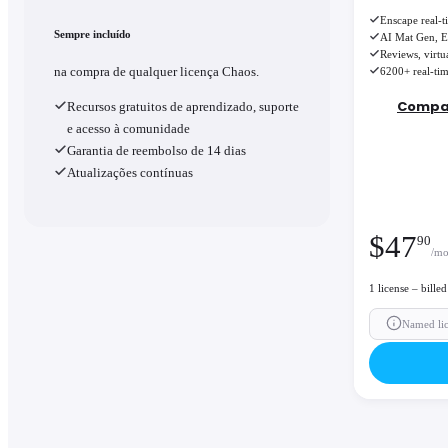
Enscape real-t
Sempre incluído
AI Mat Gen, E
Reviews, virtu
na compra de qualquer licença Chaos.
6200+ real-tim
Compar
Recursos gratuitos de aprendizado, suporte
e acesso à comunidade
Garantia de reembolso de 14 dias
Atualizações contínuas
$
47
90
/mo
1 license – bill
Named li