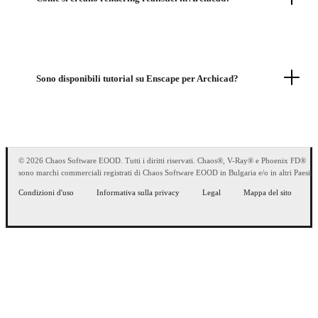
Sono disponibili tutorial su Enscape per Archicad?
© 2026 Chaos Software EOOD. Tutti i diritti riservati. Chaos®, V-Ray® e Phoenix FD®
sono marchi commerciali registrati di Chaos Software EOOD in Bulgaria e/o in altri Paesi.
Condizioni d'uso
Informativa sulla privacy
Legal
Mappa del sito