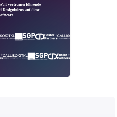
 Welt vertrauen führende
d Designbüros auf diese
 Shemwell
Software.
 bei Overland Partners
Leiter/Ei