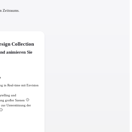
n Zeitraums.
sign Collection
nd animieren Sie
h
g in Real-time mit Envision
ytelling und
ung großer Szenen
 zur Unterstützung der