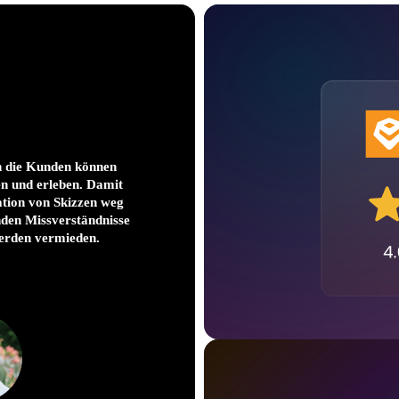
n die Kunden können
Enscape hat unseren P
en und erleben. Damit
stellen fest, dass wir
tation von Skizzen weg
gelangen. Dadurch kö
nden Missverständnisse
eigentliche 
erden vermieden.