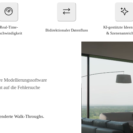
Real-Time-
KI-gestützte Idee
Bidirektionaler Datenfluss
schwindigkeit
& Szenenanreic
Ihre Modellierungssoftware
ht auf die Fehlersuche
enderte Walk-Throughs.