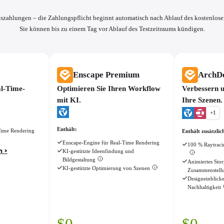
szahlungen – die Zahlungspflicht beginnt automatisch nach Ablauf des kostenlose
Sie können bis zu einem Tag vor Ablauf des Testzeitraums kündigen.
Enscape Premium
ArchDe
al-Time-
Optimieren Sie Ihren Workflow
Verbessern u
mit KI.
Ihre Szenen.
+
1
Enthält:
Time Rendering
Enthält zusätzlic
Enscape-Engine für Real-Time Rendering
100 % Raytracin
 >
KI-gestützte Ideenfindung und
Bildgestaltung
Animiertes Stor
KI-gestützte Optimierung von Szenen
Zusammenstell
Designeinblicke
Nachhaltigkeit
$
0
$
0