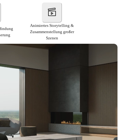
Animiertes Storytelling &
nfindung
Zusammenstellung großer
herung
Szenen