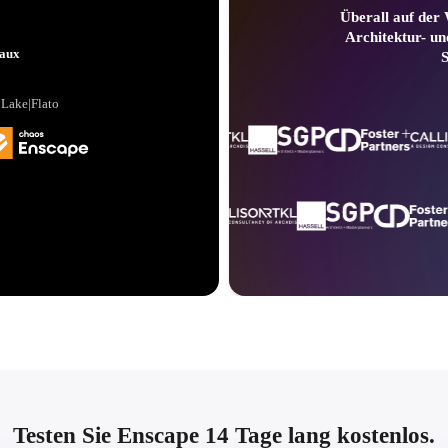
Überall auf der
Architektur- un
Bob
aux
Senior Principal
 Lake|Flato
Testen Sie Enscape 14 Tage lang kostenlos.