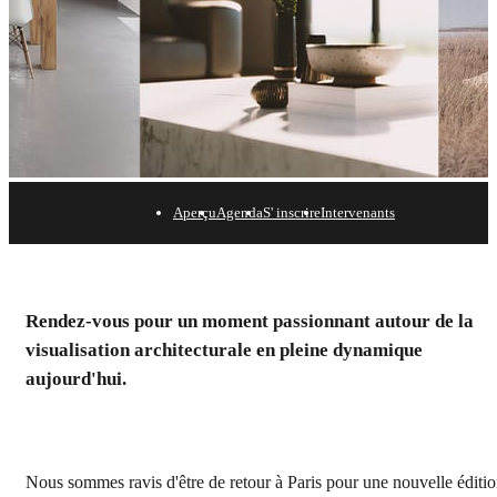
Aperçu
Agenda
S' inscrire
Intervenants
3D Paris: Chaos à la
rencontre de la Créativité
Rendez-vous pour un moment passionnant autour de la
visualisation architecturale en pleine dynamique
9 November, 2023 | Atelier 13 Sévigné
aujourd'hui.
S' inscrire maintenant
Nous sommes ravis d'être de retour à Paris pour une nouvelle éditi