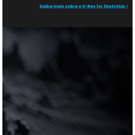
Saiba mais sobre o V-Ray for SketchUp >