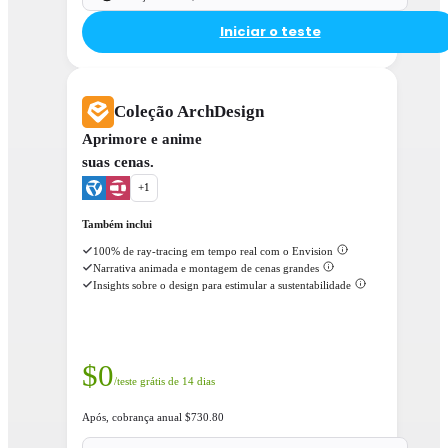
Iniciar o teste
Coleção ArchDesign
Aprimore e anime
suas cenas.
+
1
Também inclui
100% de ray-tracing em tempo real com o Envision
Narrativa animada e montagem de cenas grandes
Insights sobre o design para estimular a sustentabilidade
$
0
/teste grátis de 14 dias
Após, cobrança anual $730.80