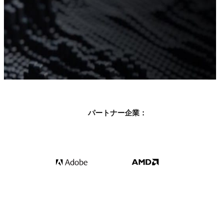
パートナー企業：
Get your free 30 day trial.
全ての機能を利用可能。テクニカルサポート付き。
無料で始める