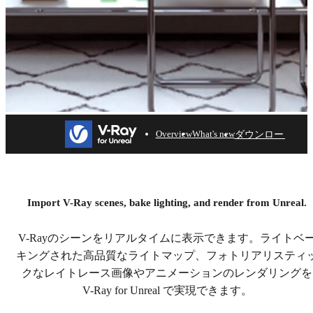
ダウンロード
Overview
What's new
V-Ray for Unreal
30日間無料でお試しいただけます。
Import V-Ray scenes, bake lighting, and render from Unreal.
ダウンロード
V-Rayのシーンをリアルタイムに表示できます。ライトベ
キングされた高品質なライトマップ、フォトリアリスティ
クなレイトレース画像やアニメーションのレンダリングを
V-Ray for Unreal で実現できます。