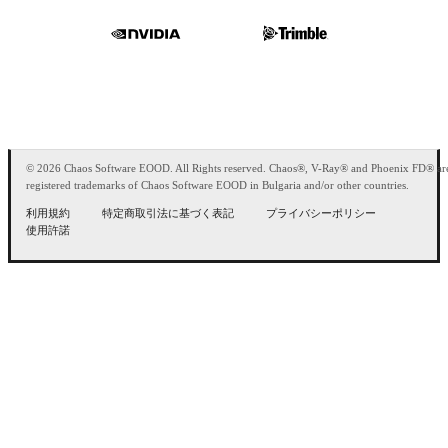
© 2026 Chaos Software EOOD. All Rights reserved. Chaos®, V-Ray® and Phoenix FD® ar
registered trademarks of Chaos Software EOOD in Bulgaria and/or other countries.
利用規約
特定商取引法に基づく表記
プライバシーポリシー
使用許諾