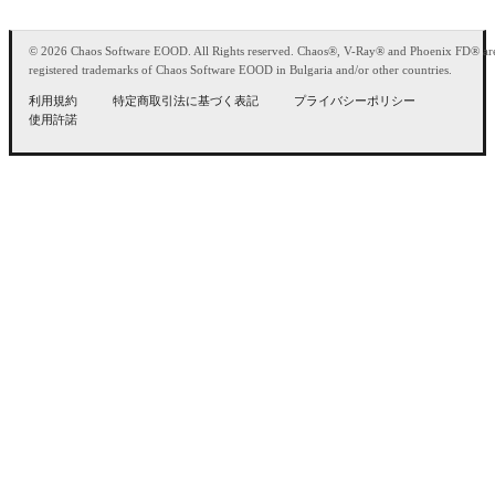
© 2026 Chaos Software EOOD. All Rights reserved. Chaos®, V-Ray® and Phoenix FD® ar
registered trademarks of Chaos Software EOOD in Bulgaria and/or other countries.
利用規約
特定商取引法に基づく表記
プライバシーポリシー
使用許諾