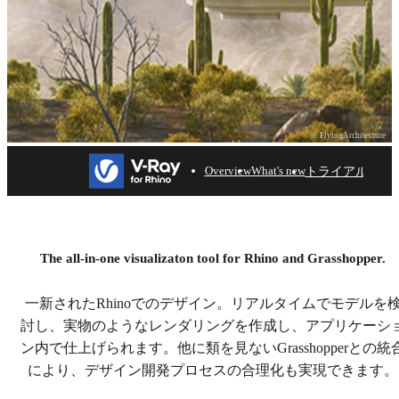
© FlyingArchitecture
トライアル
Overview
What's new
V-Ray for Rhino
プロダクトデザインや建築デザインのための強力なレ
The all-in-one visualizaton tool for Rhino and Grasshopper.
ンダリングソフトウエアです。30日間無料で試してく
ださい
一新されたRhinoでのデザイン。リアルタイムでモデルを
討し、実物のようなレンダリングを作成し、アプリケーシ
ダウンロード
ン内で仕上げられます。他に類を見ないGrasshopperとの統
により、デザイン開発プロセスの合理化も実現できます。