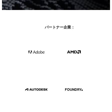
パートナー企業：
Get your free 30 day trial.
全ての機能を備えたトライアル。テクニカルサポート
付き。
無料で始める