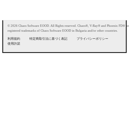
© 2026 Chaos Software EOOD. All Rights reserved. Chaos®, V-Ray® and Phoenix FD® ar
registered trademarks of Chaos Software EOOD in Bulgaria and/or other countries.
利用規約
特定商取引法に基づく表記
プライバシーポリシー
使用許諾