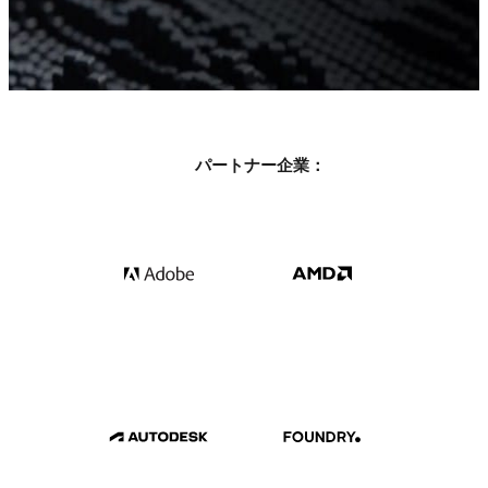
パートナー企業：
Get your free 30 day trial.
全ての機能を備えたトライアル。テクニカルサポート
付き。
無料で始める