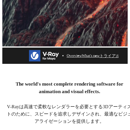
トライアル
Overview
What's new
V-Ray for Maya
VFXやアニメーションのプロジェクトにリアリズムの
The world's most complete rendering software for
息吹を吹き込みます。30日間の無料トライアルをお試
animation and visual effects.
しください。。
V-Rayは高速で柔軟なレンダラーを必要とする3Dアーティ
ダウンロード
トのために、スピードを追求しデザインされ、最適なビジ
アライゼーションを提供します。