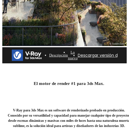
© Somewhere
Lo
Descargar versión de pr
Descripción
nuevo
V-Ray para 3ds Max
El software de renderizado 3D más completo del
El motor de render #1 para 3ds Max.
mundo. Pruébalo gratis durante 30 días.
Descargar versión de prueba
V-Ray para 3ds Max es un software de renderizado probado en producción.
Conocido por su versatilidad y capacidad para manejar cualquier tipo de proyecto
desde escenas dinámicas y masivas con miles de luces hasta una naturaleza muert
sublime, es la solución ideal para artistas y diseñadores de las industrias 3D.