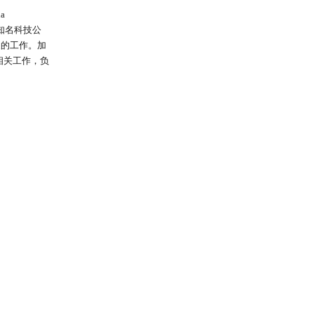
a
多家知名科技公
家的工作。加
ax 的相关工作，负