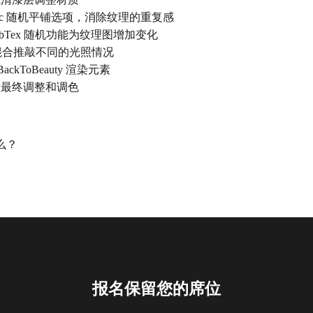
astic 随机平铺选项，消除纹理的重复感
iSubTex 随机功能为纹理图增加变化
灯光混合推敲不同的光照情况
ckToBeauty 渲染元素
做最终调整和调色
么？
报名保留您的席位