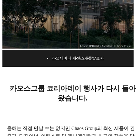
Lorcan O’Herlihy Architects © Brick Visual
개요
세미나 세션
스케줄
발표자
CHAOS DAYS KOREA 온
라인 세미나 2020
카오스그룹 코리아데이 행사가 다시 돌아
왔습니다.
12월 7일(월) - 12월10일(목), 2020 | Online
올해는 직접 만날 수는 없지만 Chaos Group의 최신 제품이 건