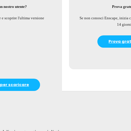
un nostro utente?
Prova grat
 e scoprire l'ultima versione
Se non conosci Enscape, inizia c
14 giorn
Prova gra
per scaricare