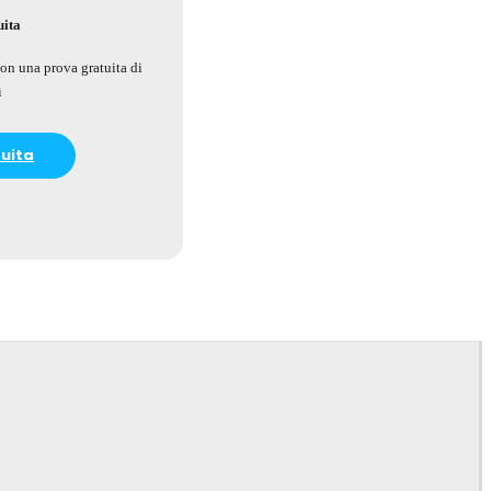
uita
on una prova gratuita di
i
tuita