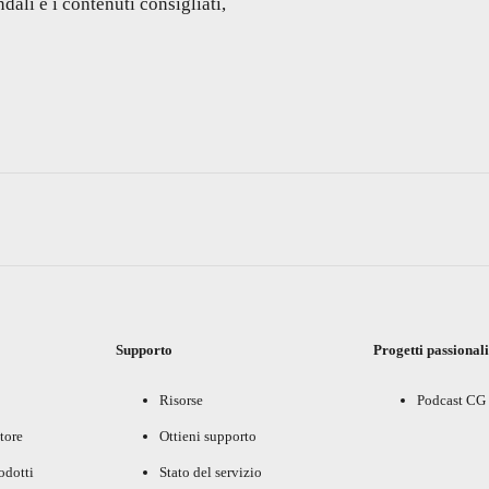
dali e i contenuti consigliati,
Supporto
Progetti passional
Risorse
Podcast CG
tore
Ottieni supporto
rodotti
Stato del servizio