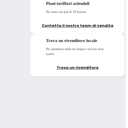
Piani tariffari aziendali
Aggiungi al carrello
Per team con più di 10 licenze.
Contatta il nostro team di vendita
Enscape, Veras, Envision, Enscape Impact
Trova un rivenditore locale
Per assistenza nella tua lingua e nel tuo fuso
orario.
Trova un rivenditore