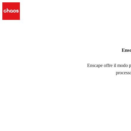
Piani e prezzi
Ensc
Enscape offre il modo pi
processo