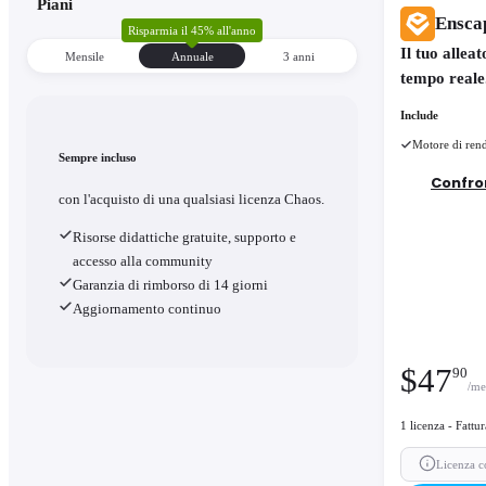
Piani
Ensca
Risparmia il 45% all'anno
Il tuo allea
Mensile
Annuale
3 anni
tempo reale
Include
Motore di rend
Sempre incluso
Confron
con l'acquisto di una qualsiasi licenza Chaos.
Risorse didattiche gratuite, supporto e
accesso alla community
Garanzia di rimborso di 14 giorni
Aggiornamento continuo
$
47
90
/me
1 licenza - Fatt
Licenza 