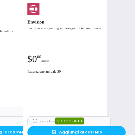
ggiungi al carrello
Aggiungi al carrello
Envision
Realismo e storytelling impareggiabili in tempo reale.
el settore.
Enscape
Enscape, Veras
$
0
00
/mese
Fatturazione annuale $0
50% DI SCONTO
Licenza fissa
i al carrello
Aggiungi al carrello