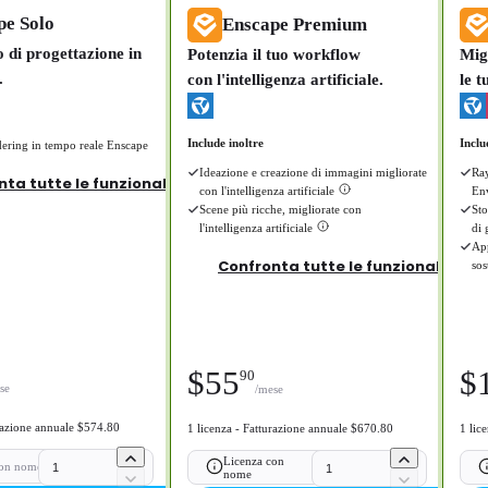
pe Solo
Enscape Premium
to di progettazione in
Potenzia il tuo workflow
Mig
.
con l'intelligenza artificiale.
le t
Include inoltre
Inclu
ering in tempo reale Enscape
Ideazione e creazione di immagini migliorate
Ray
ta tutte le funzionalità >
con l'intelligenza artificiale
En
Scene più ricche, migliorate con
Sto
l'intelligenza artificiale
di 
App
Confronta tutte le funzionalità >
sos
$
55
$
90
se
/mese
urazione annuale $574.80
1 licenza - Fatturazione annuale $670.80
1 lic
Licenza con
con nome
nome