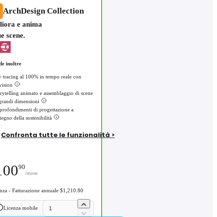
ArchDesign Collection
liora e anima
ue scene.
de inoltre
 tracing al 100% in tempo reale con
vision
rytelling animato e assemblaggio di scene
grandi dimensioni
rofondimenti di progettazione a
tegno della sostenibilità
Confronta tutte le funzionalità >
100
90
/mese
enza - Fatturazione annuale $1,210.80
Licenza mobile