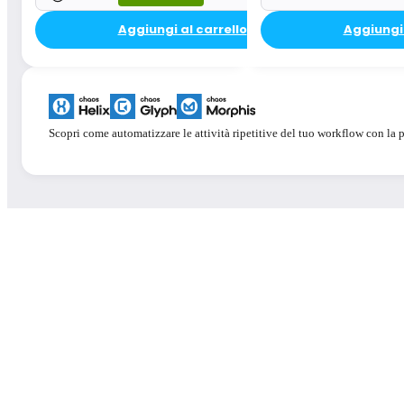
Aggiungi al carrello
Aggiungi 
Velocità in tempo reale
Integrazione CAD/BIM
Facilità d'uso
Scopri come automatizzare le attività ripetitive del tuo workflow con la po
Compatibilità con Mac
Flusso di dati bidirezionale
Realtà virtuale
Sovrapposizione delle grafiche di Revit
Informazioni su BIM
Modalità visive artistiche
Supporto per .vrscene
Supporto esteso per formati di file CAD