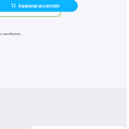
Aggiungi al carrello
a cancellazione.
ArchDesign Collection
$
60
90
/mese