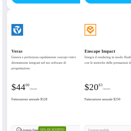
Veras
Enscape Impact
Genera e perfeziona rapidamente concept visivi
Integra il rendering in modo fluid
Supporto e licenze
direttamente integrati nel tuo software di
con le metriche delle prestazioni de
progettazione.
Supporto
Aggiornamenti continui
$
44
$
20
00
83
/mese
/mese
Risorse per l'apprendimento
Fatturazione annuale $528
Fatturazione annuale $250
Opzioni di licenze mobili disponibili
Funzionalità principali
50% DI SCONTO
Licenza fissa
Licenza mobile