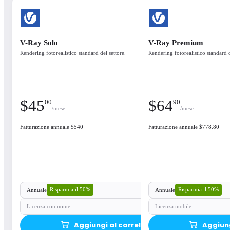
Licenza con nome
A
V-Ray Solo
V-Ray Premium
Rendering fotorealistico standard del settore.
Rendering fotorealistico standard d
What's included
See the available products in each plan
$
45
$
64
00
90
Available integrations
/mese
/mese
Enscape is available for all your favourite CAD
Fatturazione annuale $540
Fatturazione annuale $778.80
platforms
Seamlessly Integrated
Risparmia il 50%
Risparmia il 50%
Annuale
Annuale
Licenza con nome
Licenza mobile
Aggiungi al carrello
Aggiung