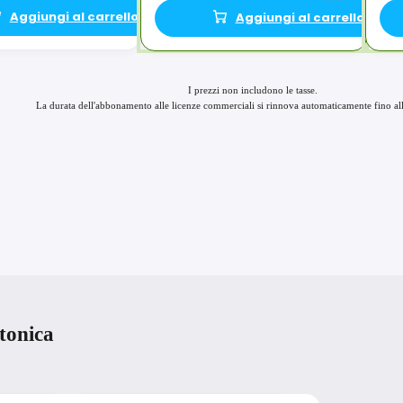
Aggiungi al carrello
Aggiungi al carrello
I prezzi non includono le tasse.
La durata dell'abbonamento alle licenze commerciali si rinnova automaticamente fino all
Enscape Solo
Enscape Premium
ttonica
$
47
$
55
90
90
/mese
/mese